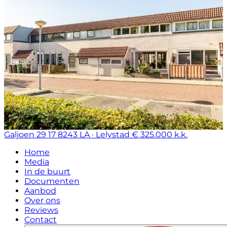
Galjoen 29 17
8243 LA · Lelystad
€ 325.000 k.k.
Home
Media
In de buurt
Documenten
Aanbod
Over ons
Reviews
Contact