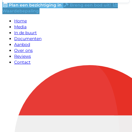
Plan een bezichtiging in
Breng een bod uit!
Waardebepaling
Home
Media
In de buurt
Documenten
Aanbod
Over ons
Reviews
Contact