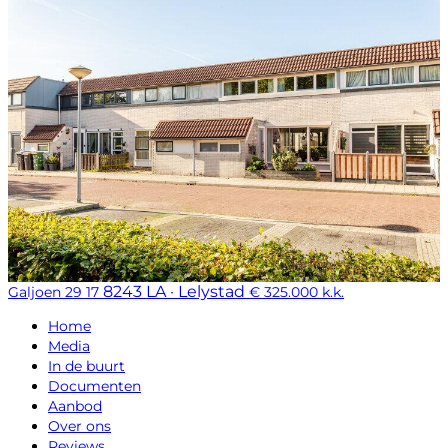
8243 LA · Lelystad
Galjoen 29 17
€ 325.000 k.k.
Home
Media
In de buurt
Documenten
Aanbod
Over ons
Reviews