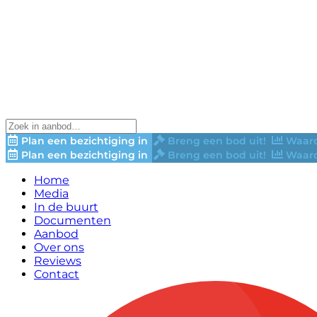
Plan een bezichtiging in
Breng een bod uit!
Waard
Plan een bezichtiging in
Breng een bod uit!
Waard
Home
Media
In de buurt
Documenten
Aanbod
Over ons
Reviews
Contact