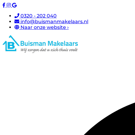
0320 - 202 040
info@buismanmakelaars.nl
Naar onze website ›