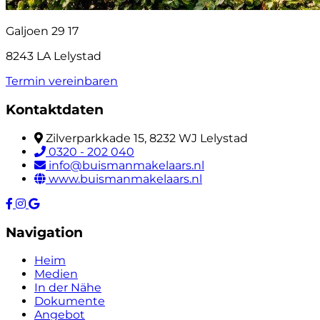
Galjoen 29 17
8243 LA Lelystad
Termin vereinbaren
Kontaktdaten
Zilverparkkade 15, 8232 WJ Lelystad
0320 - 202 040
info@buismanmakelaars.nl
www.buismanmakelaars.nl
Navigation
Heim
Medien
In der Nähe
Dokumente
Angebot