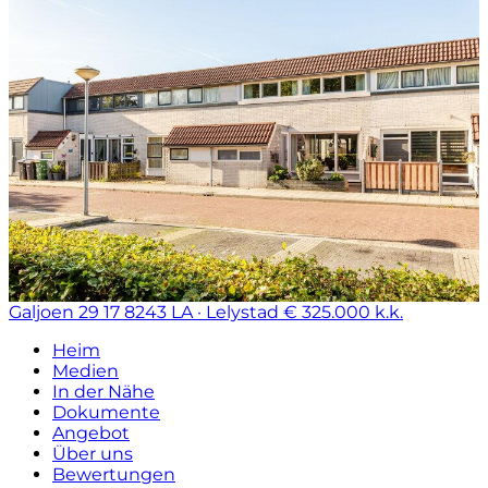
Galjoen 29 17
8243 LA · Lelystad
€ 325.000 k.k.
Heim
Medien
In der Nähe
Dokumente
Angebot
Über uns
Bewertungen